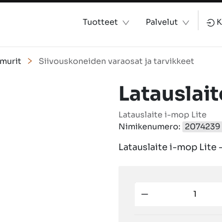
Tuotteet
Palvelut
K
imurit
Siivouskoneiden varaosat ja tarvikkeet
Latauslait
Latauslaite i-mop Lite
Nimikenumero:
2074239
Latauslaite i-mop Lite