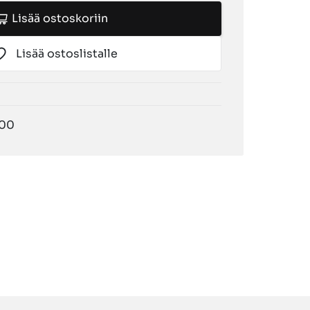
Lisää ostoskoriin
Lisää ostoslistalle
000