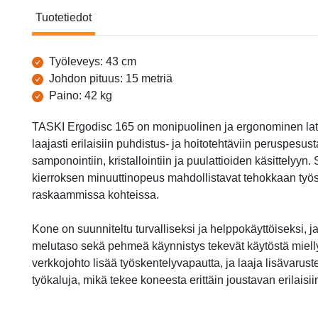
Tuotetiedot
Tuotetiedot
Työleveys: 43 cm
Johdon pituus: 15 metriä
Paino: 42 kg
TASKI Ergodisc 165 on monipuolinen ja ergonominen latt
laajasti erilaisiin puhdistus- ja hoitotehtäviin peruspesu
samponointiin, kristallointiin ja puulattioiden käsittelyyn
kierroksen minuuttinopeus mahdollistavat tehokkaan työ
raskaammissa kohteissa.
Kone on suunniteltu turvalliseksi ja helppokäyttöiseksi, j
melutaso sekä pehmeä käynnistys tekevät käytöstä mielly
verkkojohto lisää työskentelyvapautta, ja laaja lisävarust
työkaluja, mikä tekee koneesta erittäin joustavan erilaisiin