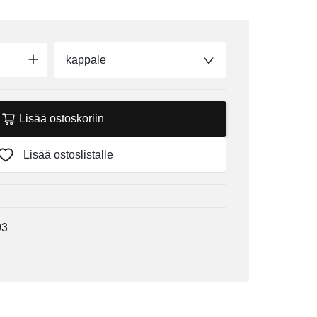
kappale
Lisää ostoskoriin
Lisää ostoslistalle
03