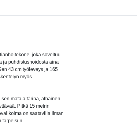
ianhoitokone, joka soveltuu
sta ja puhdistushoidosta aina
. Sen 43 cm työleveys ja 165
skentelyn myös
a sen matala tärinä, alhainen
ttävää. Pitkä 15 metrin
evalikoima on saatavilla ilman
 tarpeisiin.