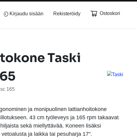
Ostoskori
Kirjaudu sisään
Rekisteröidy
itokone Taski
165
isc 165
gonominen ja monipuolinen lattianhoitokone
iillotukseen. 43 cm työleveys ja 165 rpm takaavat
hiljaista sekä miellyttävää. Koneen lisäksi
a vetoalusta ja laikka tai pesuharja 17".