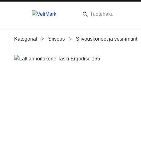
Kategoriat
Siivous
Siivouskoneet ja vesi-imurit
Slide 1 of 1