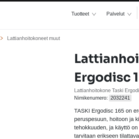
Tuotteet
Palvelut
Lattianhoitokoneet muut
Lattianho
Ergodisc 
Lattianhoitokone Taski Ergod
Nimikenumero:
2032241
TASKI Ergodisc 165 on er
peruspesuun, hoitoon ja k
tehokkuuden, ja käyttö on 
tarvitaan erikseen tilattav