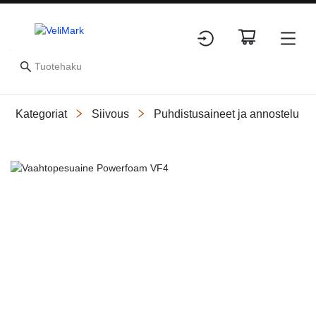
Kategoriat
Siivous
Puhdistusaineet ja annostelu
Slide 1 of 1