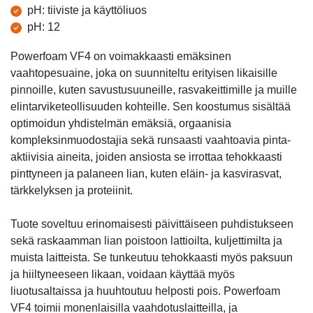
Tuotetiedot
pH: tiiviste ja käyttöliuos
pH: 12
Powerfoam VF4 on voimakkaasti emäksinen
vaahtopesuaine, joka on suunniteltu erityisen likaisille
pinnoille, kuten savustusuuneille, rasvakeittimille ja muille
elintarviketeollisuuden kohteille. Sen koostumus sisältää
optimoidun yhdistelmän emäksiä, orgaanisia
kompleksinmuodostajia sekä runsaasti vaahtoavia pinta-
aktiivisia aineita, joiden ansiosta se irrottaa tehokkaasti
pinttyneen ja palaneen lian, kuten eläin- ja kasvirasvat,
tärkkelyksen ja proteiinit.
Tuote soveltuu erinomaisesti päivittäiseen puhdistukseen
sekä raskaamman lian poistoon lattioilta, kuljettimilta ja
muista laitteista. Se tunkeutuu tehokkaasti myös paksuun
ja hiiltyneeseen likaan, voidaan käyttää myös
liuotusaltaissa ja huuhtoutuu helposti pois. Powerfoam
VF4 toimii monenlaisilla vaahdotuslaitteilla, ja