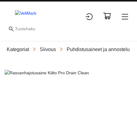
Kategoriat
Siivous
Puhdistusaineet ja annostelu
Slide 1 of 1