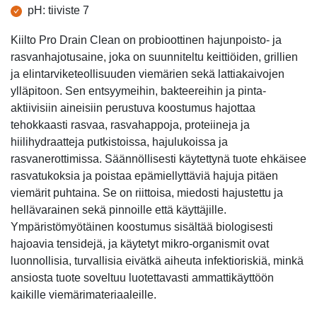
Tuotetiedot
pH: tiiviste 7
Kiilto Pro Drain Clean on probioottinen hajunpoisto- ja
rasvanhajotusaine, joka on suunniteltu keittiöiden, grillien
ja elintarviketeollisuuden viemärien sekä lattiakaivojen
ylläpitoon. Sen entsyymeihin, bakteereihin ja pinta-
aktiivisiin aineisiin perustuva koostumus hajottaa
tehokkaasti rasvaa, rasvahappoja, proteiineja ja
hiilihydraatteja putkistoissa, hajulukoissa ja
rasvanerottimissa. Säännöllisesti käytettynä tuote ehkäisee
rasvatukoksia ja poistaa epämiellyttäviä hajuja pitäen
viemärit puhtaina. Se on riittoisa, miedosti hajustettu ja
hellävarainen sekä pinnoille että käyttäjille.
Ympäristömyötäinen koostumus sisältää biologisesti
hajoavia tensidejä, ja käytetyt mikro-organismit ovat
luonnollisia, turvallisia eivätkä aiheuta infektioriskiä, minkä
ansiosta tuote soveltuu luotettavasti ammattikäyttöön
kaikille viemärimateriaaleille.