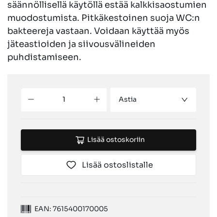
säännöllisellä käytöllä estää kalkkisaostumien
muodostumista. Pitkäkestoinen suoja WC:n
bakteereja vastaan. Voidaan käyttää myös
jäteastioiden ja siivousvälineiden
puhdistamiseen.
Astia
Lisää ostoskoriin
Lisää ostoslistalle
EAN: 7615400170005