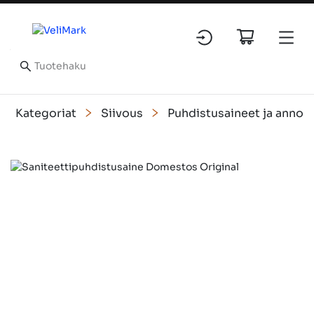
Kategoriat
Siivous
Puhdistusaineet ja annos
Slide 1 of 1