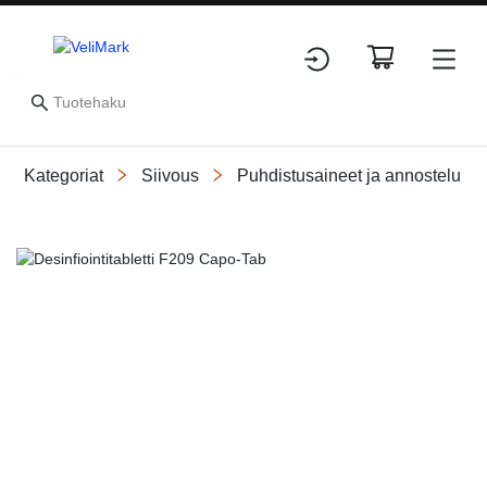
Kategoriat
Siivous
Puhdistusaineet ja annostelu
Slide 1 of 1