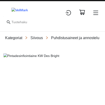
Kategoriat
Siivous
Puhdistusaineet ja annostelu
Slide 1 of 4