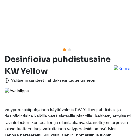
Desinfioiva puhdistusaine
KW Yellow
Valitse määritteet nähdäksesi tuotenumeron
Vetyperoksidipohjainen käyttövalmis KW Yellow puhdistus- ja
desinfiointiaine kaikille vettä sietäville pinnoille. Kehitetty erityisesti
ravintoloiden, kuntosalien ja eläinlääkärivastaanottojen tarpeisiin,
joissa tuotteen laajavaikutteinen vetyperoksidi on hyödyksi.
Tehoaa bakteereihi, viruksiin, sieniin, homeisiin ja itiöhin.