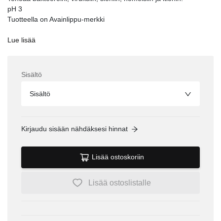
pH 3
Tuotteella on Avainlippu-merkki
Lue lisää
Sisältö
Sisältö
Kirjaudu sisään nähdäksesi hinnat
Lisää ostoskoriin
Lisää ostoslistalle