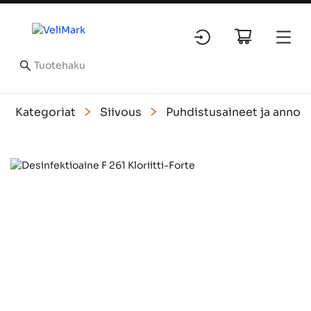
Kategoriat
Siivous
Puhdistusaineet ja annos
Slide 1 of 2