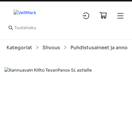
Kategoriat
Siivous
Puhdistusaineet ja annos
Slide 1 of 1