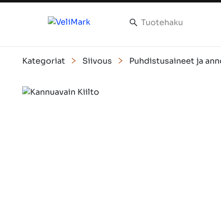
Kategoriat
Siivous
Puhdistusaineet ja ann
Slide 1 of 1