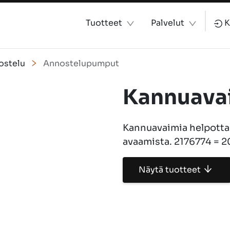
Tuotteet
Palvelut
K
ostelu
Annostelupumput
Kannuavai
Kannuavaimia helpottam
avaamista. 2176774 = 2
Näytä tuotteet