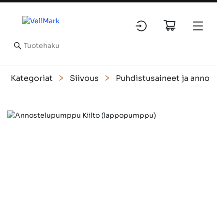
Kategoriat
Siivous
Puhdistusaineet ja annos
Slide 1 of 1