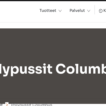
Tuotteet
Palvelut
K
lypussit Colum
et
Pölypussit Columbus