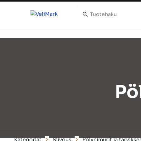
Pö
Kategoriat
Siivous
Pölynimurit ja tarvikke