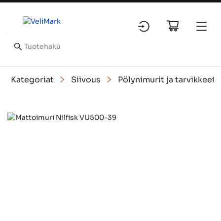
Kategoriat
Siivous
Pölynimurit ja tarvikkeet
Slide 1 of 1