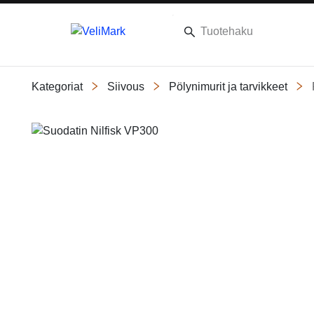
Kategoriat
Siivous
Pölynimurit ja tarvikkeet
Slide 1 of 1