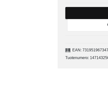
EAN: 73195196734
Tuotenumero: 14714325