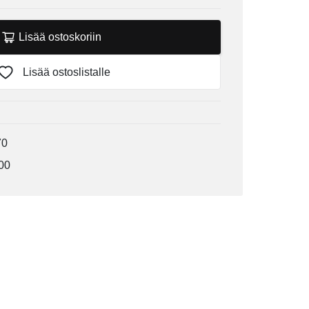
Lisää ostoskoriin
Lisää ostoslistalle
70
00