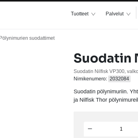
Tuotteet
Palvelut
Pölynimurien suodattimet
Suodatin 
Suodatin Nilfisk VP300, valk
Nimikenumero:
2032084
Suodatin pölynimuriin. Yh
ja Nilfisk Thor pölynimurei