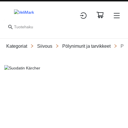
Kategoriat
Siivous
Pölynimurit ja tarvikkeet
Pöl
Slide 1 of 1