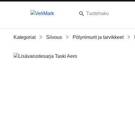
Kategoriat
Siivous
Pölynimurit ja tarvikkeet
Slide 1 of 1