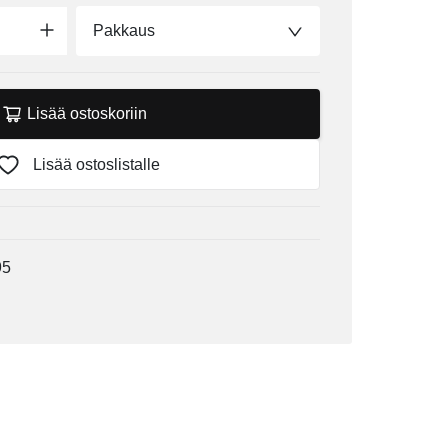
Pakkaus
Lisää ostoskoriin
Lisää ostoslistalle
95