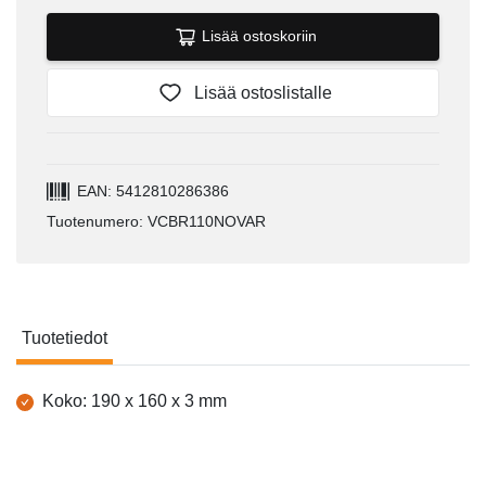
Lisää ostoskoriin
Lisää ostoslistalle
EAN: 5412810286386
Tuotenumero: VCBR110NOVAR
Tuotetiedot
Tuotetiedot
Koko: 190 x 160 x 3 mm