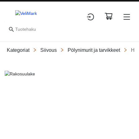
Kategoriat
Siivous
Pölynimurit ja tarvikkeet
Huo
Slide 1 of 1