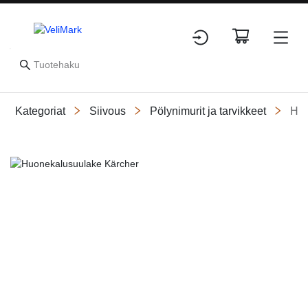
Kategoriat
Siivous
Pölynimurit ja tarvikkeet
Huo
Slide 1 of 1