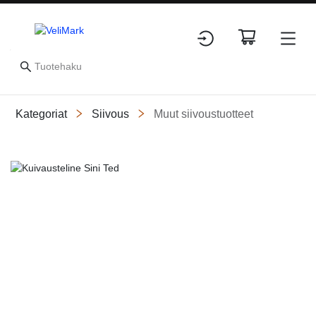
Kategoriat
Siivous
Muut siivoustuotteet
Slide 1 of 1