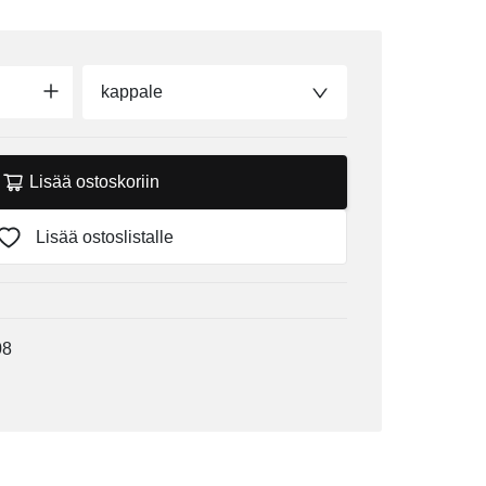
kappale
Lisää ostoskoriin
Lisää ostoslistalle
08