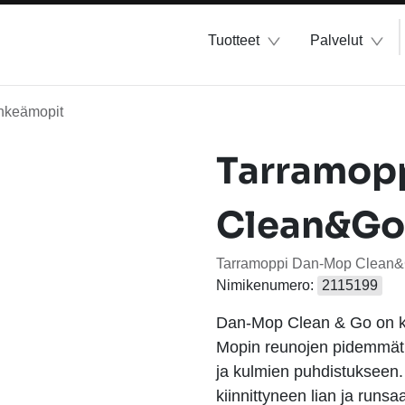
Tuotteet
Palvelut
hkeämopit
Tarramop
Clean&Go
Tarramoppi Dan-Mop Clean
Nimikenumero:
2115199
Dan-Mop Clean & Go on ke
Mopin reunojen pidemmät l
ja kulmien puhdistukseen.
kiinnittyneen lian ja runs