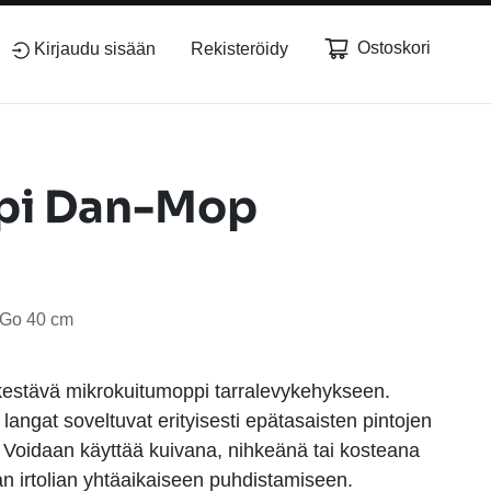
Ostoskori
Kirjaudu sisään
Rekisteröidy
pi Dan-Mop
&Go 40 cm
stävä mikrokuitumoppi tarralevykehykseen.
angat soveltuvat erityisesti epätasaisten pintojen
 Voidaan käyttää kuivana, nihkeänä tai kosteana
aan irtolian yhtäaikaiseen puhdistamiseen.