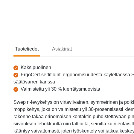
Tuotetiedot
Asiakirjat
Tuotetiedot
Kaksipuolinen
ErgoCert-sertifiointi ergonomisuudesta käytettäessä
säätövarren kanssa
Valmistettu yli 30 % kierrätysmuovista
Swep r -levykehys on virtaviivainen, symmetrinen ja poik
moppikehys, joka on valmistettu yli 30-prosenttisesti kierr
rakenne takaa erinomaisen kontaktin puhdistettavaan pi
siivouksen tehokkuutta niin lattioilla, seinillä kuin erilais
kääntyy vaivattomasti, joten työskentely voi jatkua keskey