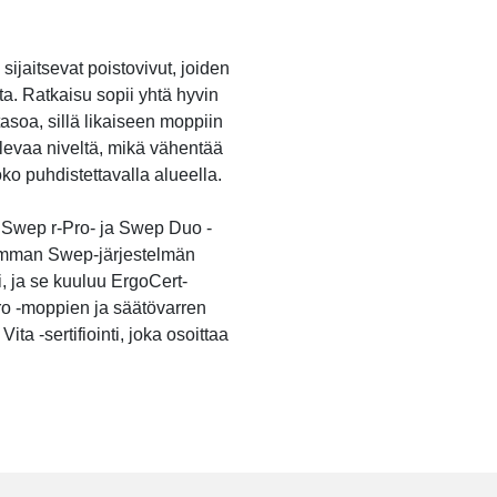
jaitsevat poistovivut, joiden
ta. Ratkaisu sopii yhtä hyvin
asoa, sillä likaiseen moppiin
olevaa niveltä, mikä vähentää
o puhdistettavalla alueella.
 Swep r-Pro- ja Swep Duo -
iemman Swep-järjestelmän
, ja se kuuluu ErgoCert-
ro -moppien ja säätövarren
ta -sertifiointi, joka osoittaa