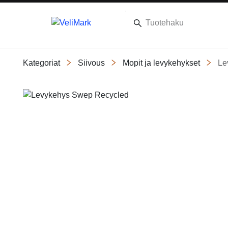
Kategoriat
Siivous
Mopit ja levykehykset
Le
Slide 1 of 3