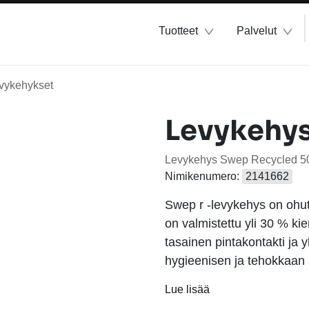
Tuotteet
Palvelut
vykehykset
Levykehy
Levykehys Swep Recycled 
Nimikenumero:
2141662
Swep r -levykehys on ohu
on valmistettu yli 30 % ki
tasainen pintakontakti ja
hygieenisen ja tehokkaan 
Lue lisää