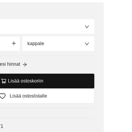
kappale
esi hinnat
Lisää ostoskoriin
Lisää ostoslistalle
71