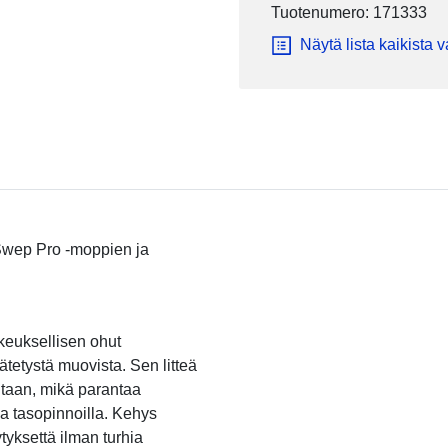
Tuotenumero: 171333
Näytä lista kaikista 
 Swep Pro -moppien ja
keuksellisen ohut
ätetystä muovista. Sen litteä
ntaan, mikä parantaa
illa tasopinnoilla. Kehys
tyksettä ilman turhia