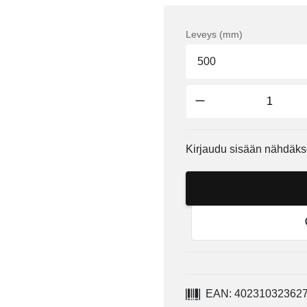
Leveys (mm)
500
Kirjaudu sisään nähdäks
EAN: 40231032362