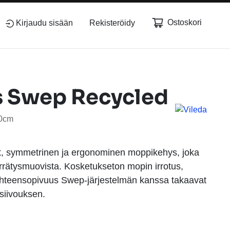
Ostoskori
Kirjaudu sisään
Rekisteröidy
s Swep Recycled
50cm
t, symmetrinen ja ergonominen moppikehys, joka
errätysmuovista. Kosketukseton mopin irrotus,
 yhteensopivuus Swep-järjestelmän kanssa takaavat
siivouksen.