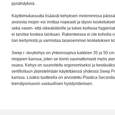
pysähdyksiä.
Käyttömukavuutta lisäävät kehyksen molemmissa päissä si
ansiosta mopin voi irrottaa nopeasti ja täysin kosketukset
sekä vasen- että oikeakätisille ja tukee korkeaa hygieniat
ei tarvitse koskea lainkaan. Rakenteessa ei ole koholla 
lian kertymistä ja varmistaa tasaisemman kosketuksen kok
Swep r -levykehys on yhteensopiva kaikkien 35 ja 50 cm
moppien kanssa, joten se toimii saumattomasti myös a
osana. Kehys on suunniteltu ergonomiseksi ja kestäväksi
sertifioituun järjestelmään käytettäessä yhdessä Swep P
kanssa. Lisäksi tuotteella on arvostettu Plastica Seconda Vi
kierrätysmuovin vastuullisen hyödyntämisen.