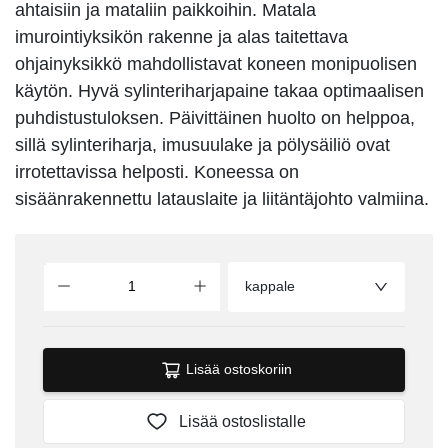
ahtaisiin ja mataliin paikkoihin. Matala
imurointiyksikön rakenne ja alas taitettava
ohjainyksikkö mahdollistavat koneen monipuolisen
käytön. Hyvä sylinteriharjapaine takaa optimaalisen
puhdistustuloksen. Päivittäinen huolto on helppoa,
sillä sylinteriharja, imusuulake ja pölysäiliö ovat
irrotettavissa helposti. Koneessa on
sisäänrakennettu latauslaite ja liitäntäjohto valmiina.
kappale
Lisää ostoskoriin
Lisää ostoslistalle