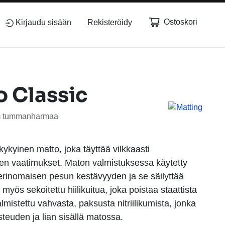
Ostoskori
Kirjaudu sisään
Rekisteröidy
o Classic
cm tummanharmaa
ykyinen matto, joka täyttää vilkkaasti
tien vaatimukset. Maton valmistuksessa käytetty
erinomaisen pesun kestävyyden ja se säilyttää
yös sekoitettu hiilikuitua, joka poistaa staattista
mistettu vahvasta, paksusta nitriilikumista, jonka
steuden ja lian sisällä matossa.