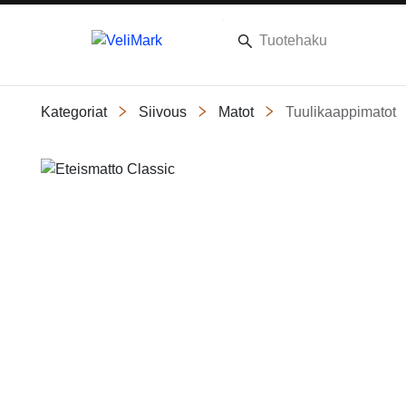
Kategoriat
Siivous
Matot
Tuulikaappimatot
Slide 1 of 1