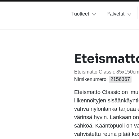
Tuotteet
Palvelut
Eteismatt
Eteismatto Classic 85x150
Nimikenumero:
2156367
Eteismatto Classic on imuk
liikennöityjen sisäänkäyn
vahva nylonlanka tarjoaa 
värinsä hyvin. Lankaan on m
sähköä. Kääntöpuoli on val
vahvistettu reuna pitää ko