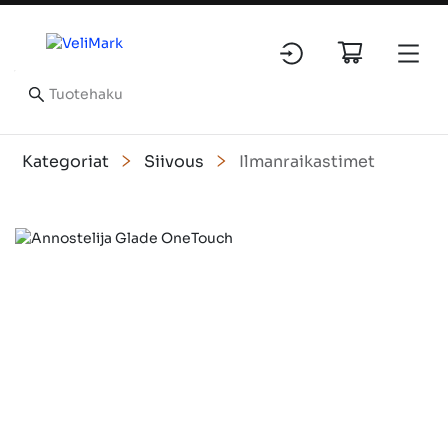
Kategoriat
Siivous
Ilmanraikastimet
Slide 1 of 1