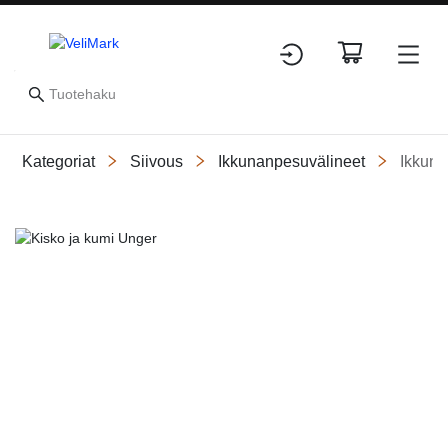
Kategoriat
Siivous
Ikkunanpesuvälineet
Ikkuna
Slide 1 of 1