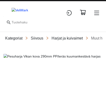
Kategoriat
Siivous
Harjat ja kuivaimet
Muut har
Slide 1 of 4