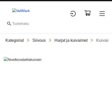
Kategoriat
Siivous
Harjat ja kuivaimet
Kuivaim
Slide 1 of 1