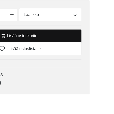
Laatikko
Lisää ostoskoriin
Lisää ostoslistalle
43
1