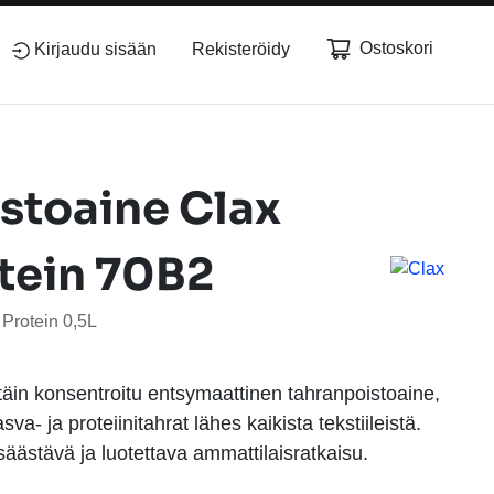
Ostoskori
Kirjaudu sisään
Rekisteröidy
stoaine Clax
tein 70B2
Protein 0,5L
täin konsentroitu entsymaattinen tahranpoistoaine,
va- ja proteiinitahrat lähes kaikista tekstiileistä.
äästävä ja luotettava ammattilaisratkaisu.