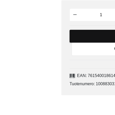
EAN: 76154001861
Tuotenumero: 10088303