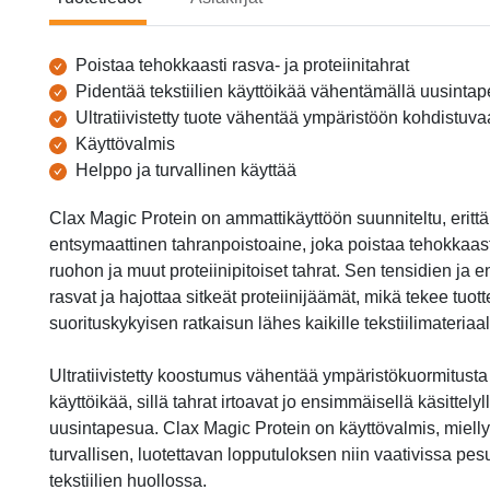
Tuotetiedot
Poistaa tehokkaasti rasva- ja proteiinitahrat
Pidentää tekstiilien käyttöikää vähentämällä uusintap
Ultratiivistetty tuote vähentää ympäristöön kohdistuv
Käyttövalmis
Helppo ja turvallinen käyttää
Clax Magic Protein on ammattikäyttöön suunniteltu, erittä
entsymaattinen tahranpoistoaine, joka poistaa tehokkaasti 
ruohon ja muut proteiinipitoiset tahrat. Sen tensidien ja 
rasvat ja hajottaa sitkeät proteiinijäämät, mikä tekee tuo
suorituskykyisen ratkaisun lähes kaikille tekstiilimateriaal
Ultratiivistetty koostumus vähentää ympäristökuormitusta j
käyttöikää, sillä tahrat irtoavat jo ensimmäisellä käsittely
uusintapesua. Clax Magic Protein on käyttövalmis, miellyt
turvallisen, luotettavan lopputuloksen niin vaativissa pe
tekstiilien huollossa.