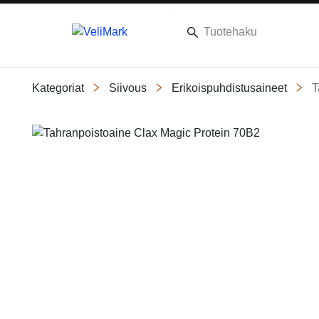
Kategoriat
Siivous
Erikoispuhdistusaineet
T
Slide 1 of 1