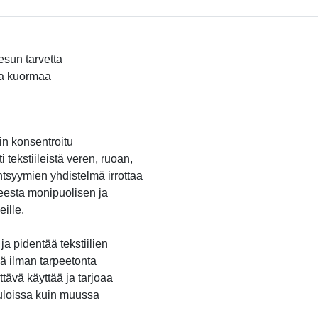
esun tarvetta
aa kuormaa
in konsentroitu
tekstiileistä veren, ruoan,
entsyymien yhdistelmä irrottaa
tteesta monipuolisen ja
eille.
a pidentää tekstiilien
llä ilman tarpeetonta
tävä käyttää ja tarjoaa
suloissa kuin muussa