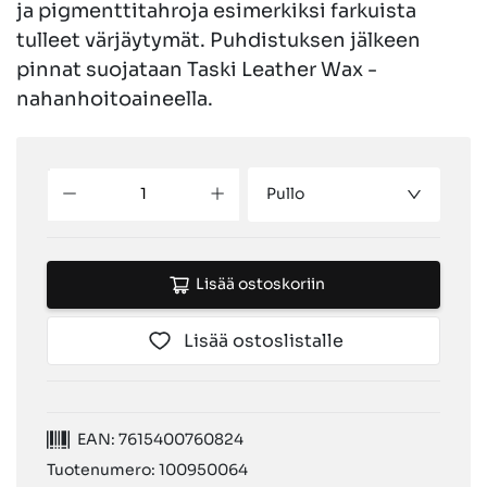
ja pigmenttitahroja esimerkiksi farkuista
tulleet värjäytymät. Puhdistuksen jälkeen
pinnat suojataan Taski Leather Wax -
nahanhoitoaineella.
Pullo
Lisää ostoskoriin
Lisää ostoslistalle
EAN: 7615400760824
Tuotenumero: 100950064