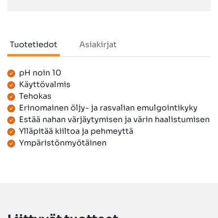
Tuotetiedot
Asiakirjat
pH noin 10
Tuotetiedot
Käyttövalmis
Tehokas
Erinomainen öljy- ja rasvalian emulgointikyky
Estää nahan värjäytymisen ja värin haalistumisen
Ylläpitää kiiltoa ja pehmeyttä
Ympäristönmyötäinen