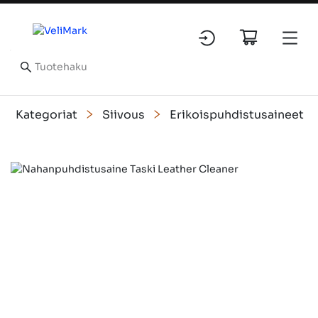
Kategoriat
Siivous
Erikoispuhdistusaineet
Slide 1 of 1