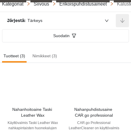
Kategoriat
Siivous
Erikoispuhdistusaineet
Kalust
Järjestä:
Tärkeys
Suodatin
Tuotteet (3)
Nimikkeet (3)
Nahanhoitoaine Taski 
Nahanpuhdistusaine 
Leather Wax
CAR.go professional
Käyttövalmis Taski Leather Wax
CAR.go Professional
nahkapintaisten huonekalujen
LeatherCleaner on käyttövalmis