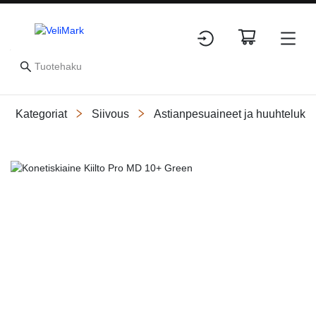
Kategoriat
Siivous
Astianpesuaineet ja huuhtelukir
Slide 1 of 6