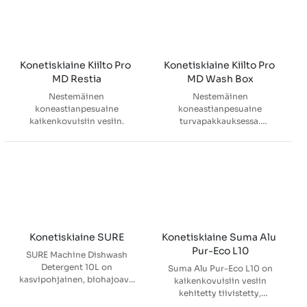
muissa vastaavissa tiloissa.
Annostellaan
automaattisella pesuaineen
annostelupumpulla.
Soveltuu kaikkiin
Konetiskiaine Kiilto Pro 
Konetiskiaine Kiilto Pro 
vesiolosuhteisiin.
MD Restia
MD Wash Box
Nestemäinen
Nestemäinen
koneastianpesuaine
koneastianpesuaine
kaikenkovuisiin vesiin.
turvapakkauksessa.
Ammattikäyttöön. Voidaan
käyttää kaikissa
vesiolosuhteissa. Tehokas
rasvan emulgoimiseen sekä
valkuaisen ja tärkkelyksen
hajottamiseen. Estää kalkin
muodostumista astioihin ja
koneeseen. Ei suositella
alumiiniastioille.
Konetiskiaine SURE
Konetiskiaine Suma Alu 
Pur-Eco L10
SURE Machine Dishwash
Detergent 10L on
Suma Alu Pur-Eco L10 on
kasvipohjainen, biohajoava
kaikenkovuisiin vesiin
koneastianpesuaine, joka
kehitetty tiivistetty,
poistaa tehokkaasti rasvan
nestemäinen