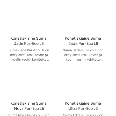
ja pinttyneen lian sekä
koneastianpesuaine, jolla on
ehkäisee kalkkeutumista
erinomainen
kaikissa vesikovuuksissa.
lianirrotuskyky. Suma Alu
Pur-Eco L10 sopii myös
alumiinille.
Konetiskiaine Suma 
Konetiskiaine Suma 
Jade Pur-Eco L8
Jade Pur-Eco L8
Suma Jade Pur-Eco L8 on
Suma Jade Pur-Eco L8 on
erityisesti keskikoviin ja
erityisesti keskikoviin ja
koviin vesiin kehitetty
koviin vesiin kehitetty
tiivistetty, nestemäinen
tiivistetty, nestemäinen
koneastianpesuaine, jolla on
koneastianpesuaine, jolla on
erinomainen
erinomainen
lianirrotuskyky. Tuote sopii
lianirrotuskyky. Tuote sopii
myös alumiinille ja muille
myös alumiinille ja muille
kevytmetalleille.
kevytmetalleille.
Konetiskiaine Suma 
Konetiskiaine Suma 
Nova Pur-Eco L6
Ultra Pur-Eco L2
Suma Nova Pur-Eco L6 on
Suma Ultra Pur-Eco L2 on