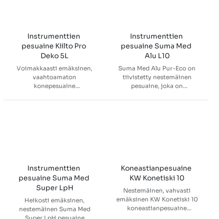
Instrumenttien 
Instrumenttien 
pesuaine Kiilto Pro 
pesuaine Suma Med 
Deko 5L
Alu L10
Voimakkaasti emäksinen,
Suma Med Alu Pur-Eco on
vaahtoamaton
tiivistetty nestemäinen
konepesuaine
pesuaine, joka on
terveydenhuollon
suunniteltu ultraääni- ja
instrumenttien ja välineiden
pesukoneiden
sekä laboratoriovälineistön
desinfiointilaitteisiin
pesuun. Konepesuaine
laboratorioiden ja
terveydenhuollon kaikille
lääkinnällisten laitteiden,
huuhtelu- ja
erityisesti pehmeiden
desinfektiolaitteille.
metallien kuten alumiinin,
kuparin ja hopean,
puhdistukseen.
Instrumenttien 
Koneastianpesuaine 
pesuaine Suma Med 
KW Konetiski 10
Super LpH
Nestemäinen, vahvasti
emäksinen KW Konetiski 10
Heikosti emäksinen,
koneastianpesuaine
nestemäinen Suma Med
laitoskeittiöiden
Super LpH pesuaine