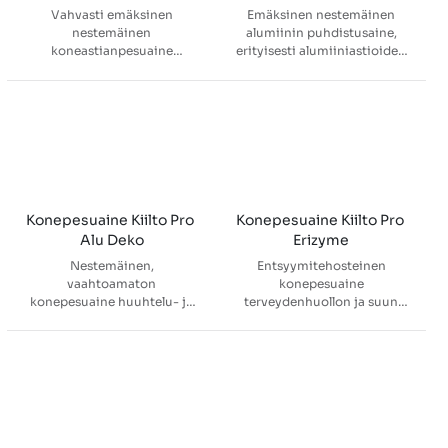
Vahvasti emäksinen
Emäksinen nestemäinen
nestemäinen
alumiinin puhdistusaine,
koneastianpesuaine
erityisesti alumiiniastioiden
suurkeittiöiden
ja alumiinikattiloiden
astianpesukoneisiin,
pesuun. Alumiinin pesuaine
erityisesti kovan veden
soveltuu suurkeittiöiden
alueille ja vaativiin
astianpesukoneisiin.
olosuhteisiin.
Konepesuaine Kiilto Pro 
Konepesuaine Kiilto Pro 
Alu Deko
Erizyme
Nestemäinen,
Entsyymitehosteinen
vaahtoamaton
konepesuaine
konepesuaine huuhtelu- ja
terveydenhuollon ja suun
pesudesinfektiolaitteisiin
terveydenhoidon
terveydenhuollon ja suun
instrumenttien pesu- ja
terveydenhoidon eri
desinfiointikoneisiin sekä
toimipisteissä.
ultraäänipesulaitteisiin.