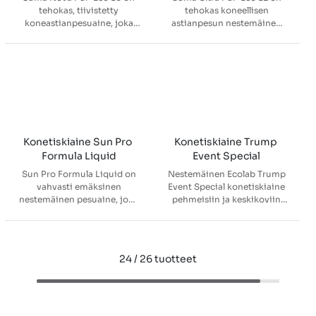
tehokas, tiivistetty
tehokas koneellisen
koneastianpesuaine, joka
astianpesun nestemäinen
poistaa rasvan ja pinttyneen
pesuainetiiviste. Suma Ultra
lian sekä ehkäisee
Pur-Eco L2 on
kalkkisaostumia kaikissa
ympäristömerkitty (EU-
vesissä. Sopii
kukka).
ammattikäyttöön ja on EU-
ympäristömerkitty.
Konetiskiaine Sun Pro 
Konetiskiaine Trump 
Formula Liquid
Event Special
Sun Pro Formula Liquid on
Nestemäinen Ecolab Trump
vahvasti emäksinen
Event Special konetiskiaine
nestemäinen pesuaine, joka
pehmeisiin ja keskikoviin
soveltuu sekä 1-tankkisiin
vesiin. Irrottaa hyvin rasvan
että
ja kiinni kuivuneen lian, ja
tunneliastianpesukoneisiin.
jättää astiat kirkkaan
puhtaiksi. Soveltuu hyvin
24 / 26 tuotteet
muun muassa lasin,
posliinin, ruostumattoman
teräksen ja muovin
koneelliseen astioiden
pesuun. Ei sovellu alumiinille