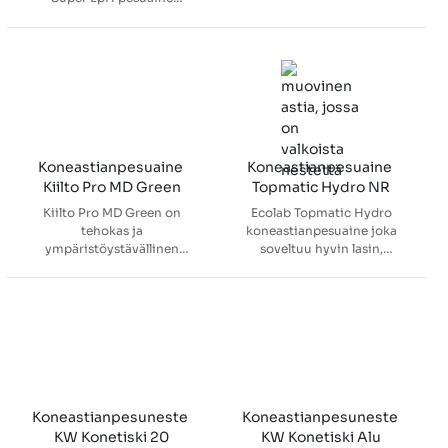
astianpesukoneisiin.
sairaalainstrumenttien
pesuun erityisesti
pehmeässä ja keskikovassa
vedessä.Sopii alumiinin ja
muiden kevytmetallien
puhdistukseen sekä
laboratoriovälineiden
pesuun. Soveltuu
kaikenkovuisiin vesiin.
Koneastianpesuaine 
Koneastianpesuaine 
Kiilto Pro MD Green
Topmatic Hydro NR
Kiilto Pro MD Green on
Ecolab Topmatic Hydro
tehokas ja
koneastianpesuaine joka
ympäristöystävällinen
soveltuu hyvin lasin,
koneastianpesuaine
posliinin, ruostumattoman
ammattikäyttöön. Poistaa
teräksen ja muovin
rasvan ja lian tehokkaasti,
koneelliseen astianpesuun.
ehkäisee kalkkia ja toimii
Poistaa hyvin kahvi- ja
pehmeässä sekä
teepinttymät sekä estää
keskikovassa vedessä.
valkuaisainekerrostumien
muodostumisen. Ei
suositella käytettäväksi
alumiinin ja
Koneastianpesuneste 
Koneastianpesuneste 
pehmeämetallisten
KW Konetiski 20
KW Konetiski Alu
esineiden pesuun.