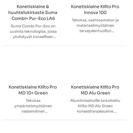
Konetiskiaine & 
Konetiskiaine Kiilto Pro 
huuhtelukirkaste Suma 
Innova 100
Combi+ Pur-Eco LA6
Tehokas, vaahtoamaton ja
materiaalimyötäinen
Suma Combi Pur-Eco on
terveydenhuollon
uusinta teknologiaa, jossa
välineistön konepesuaine
yhdistyvät koneellisen
erityisesti vaativaan
astianpesun nestemäinen
välinehuoltoon, jossa
pesuainetiiviste ja
puhdistetaan monista eri
huuhtelukirkastetoiminto.
materiaaleista valmistettuja
Tuote poistaa tehokkaasti
instrumentteja ja
rasvalikaa kaiken kovuisissa
välineistöä.
vesissä. Erillistä
huuhtelukirkastetta ei
tarvita.
Konetiskiaine Kiilto Pro 
Konetiskiaine Kiilto Pro 
MD 10+ Green
MD Alu Green
Tehokas
Alumiiniastioille tarkoitettu
ympäristömyötäinen
Kiilto MD Alu Green
nestemäinen
koneastianpesuaine.
koneastianpesuaine
Käytetään alumiiniastioiden
ammattikäyttöön.
koneelliseen pesuun
suurkeittiöissä,
myymälöissä, leipomoissa ja