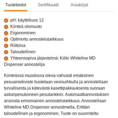
Tuotetiedot
Sertifikaatit
Asiakirjat
Tuotetiedot
pH: käyttöliuos 12
Kiinteä olomuoto
Ergonominen
Optimoitu annostelutarkkuus
Riittoisa
Taloudellinen
Yhteensopiva järjestelmä: Kiilto Whiteline MD
Dispenser annostelija
Kiinteässä muodossa oleva vahvasti emäksinen
pesuainetiiviste liuotetaan vesisuihkulla ja annostellaan
turvallisesta ja kätevästä kasettipakkauksesta suoraan
astianpesukoneen pesutankkiin. Automaattiannostuksen
ansiosta erinomainen annostelutarkkuus. Annostellaan
Whiteline MD Dispenser annostimella. Erittäin
taloudellinen ja ergonominen. Tuote on suunniteltu