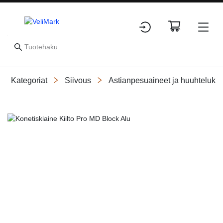
Kategoriat
Siivous
Astianpesuaineet ja huuhtelukir
Slide 1 of 1