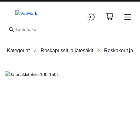
Kategoriat
Roskapussit ja jätesäkit
Roskakorit ja jät
Slide 1 of 1