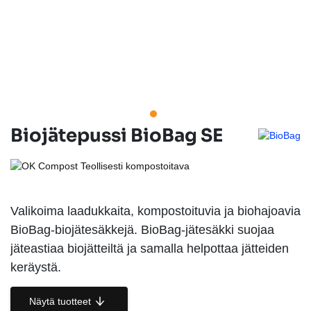
Biojätepussi BioBag SE
Valikoima laadukkaita, kompostoituvia ja biohajoavia
BioBag-biojätesäkkejä. BioBag-jätesäkki suojaa
jäteastiaa biojätteiltä ja samalla helpottaa jätteiden
keräystä.
Näytä tuotteet