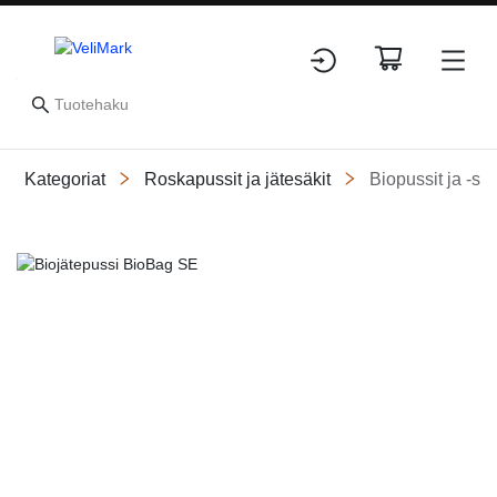
Kategoriat
Roskapussit ja jätesäkit
Biopussit ja -säk
Slide 1 of 1