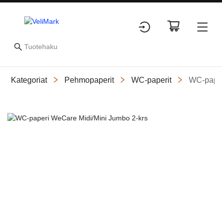
Kategoriat
Pehmopaperit
WC-paperit
WC-pape
Slide 1 of 1