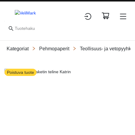
Kategoriat
Pehmopaperit
Teollisuus- ja vetopyyhke
Slide 1 of 2
Poistuva tuote