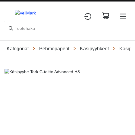
Kategoriat
Pehmopaperit
Käsipyyhkeet
Käsipy
Slide 3 of 3