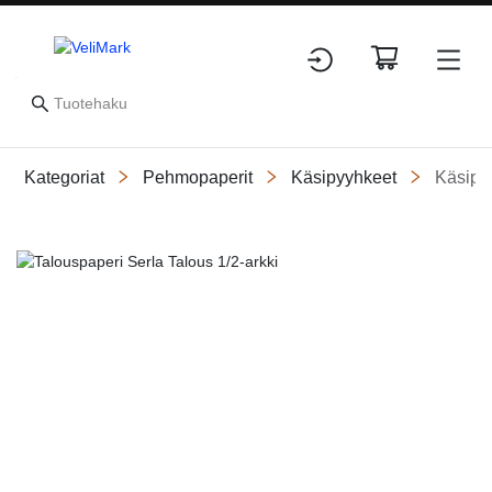
Kategoriat
Pehmopaperit
Käsipyyhkeet
Käsipy
Slide 1 of 1