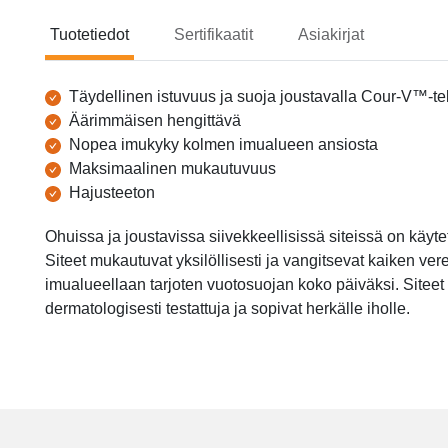
Tuotetiedot
Sertifikaatit
Asiakirjat
Tuotetiedot
Täydellinen istuvuus ja suoja joustavalla Cour-V™-te
Äärimmäisen hengittävä
Nopea imukyky kolmen imualueen ansiosta
Maksimaalinen mukautuvuus
Hajusteeton
Ohuissa ja joustavissa siivekkeellisissä siteissä on käy
Siteet mukautuvat yksilöllisesti ja vangitsevat kaiken ver
imualueellaan tarjoten vuotosuojan koko päiväksi. Siteet 
dermatologisesti testattuja ja sopivat herkälle iholle.