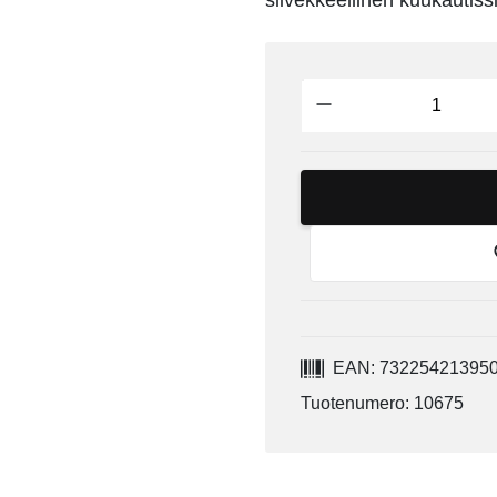
siivekkeellinen kuukautis
EAN: 73225421395
Tuotenumero: 10675