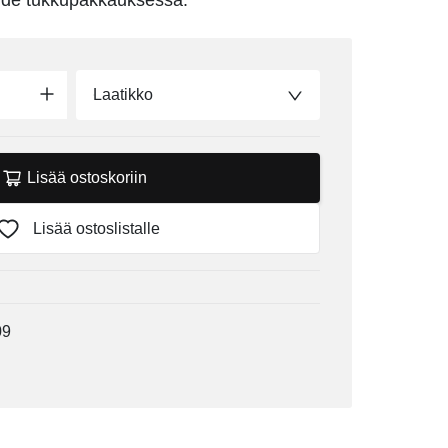
side tukkupakkauksessa.
Laatikko
Lisää ostoskoriin
Lisää ostoslistalle
09