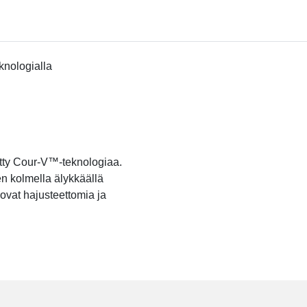
knologialla
tetty Cour-V™-teknologiaa.
en kolmella älykkäällä
ovat hajusteettomia ja