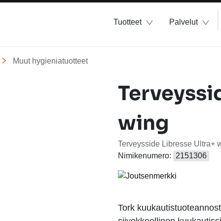
Tuotteet
Palvelut
Muut hygieniatuotteet
Terveyssid
wing
Terveysside Libresse Ultra+ w
Nimikenumero:
2151306
Tork kuukautistuoteannost