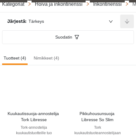
Kategoriat
Hoiva ja inkontinenssi
Inkontinenssi
M
Järjestä:
Tärkeys
Suodatin
Tuotteet (4)
Nimikkeet (4)
Kuukautissuoja-annostelija 
Pikkuhousunsuoja 
Tork Libresse
Libresse So Slim
Tork-annostelija
Tork
kuukautistuotteille tuo
kuukautistuoteannostelijaan