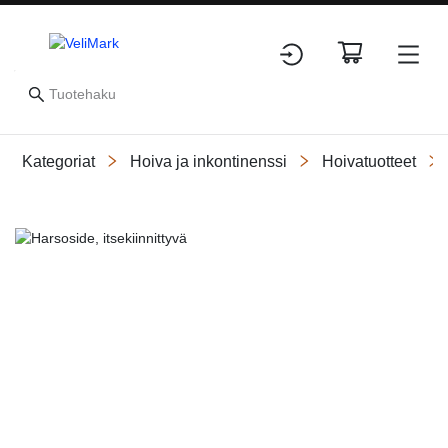
Kategoriat
Hoiva ja inkontinenssi
Hoivatuotteet
Slide 1 of 1