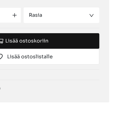
Rasia
Lisää ostoskoriin
Lisää ostoslistalle
0