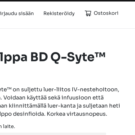
Ostoskori
irjaudu sisään
Rekisteröidy
tulppa BD Q-Syte™
te™ on suljettu luer-liitos IV-nestehoitoon,
. Voidaan käyttää sekä infuusioon että
an kiinnittämällä luer-kanta ja suljetaan heti
elppo desinfioida. Korkea virtausnopeus.
 laite.