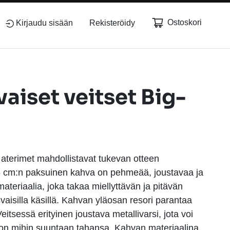
Ostoskori
Kirjaudu sisään
Rekisteröidy
aiset veitset Big-
aterimet mahdollistavat tukevan otteen
,5 cm:n paksuinen kahva on pehmeää, joustavaa ja
teriaalia, joka takaa miellyttävän ja pitävän
svaisilla käsillä. Kahvan yläosan resori parantaa
eitsessä erityinen joustava metallivarsi, jota voi
oon mihin suuntaan tahansa. Kahvan materiaalina