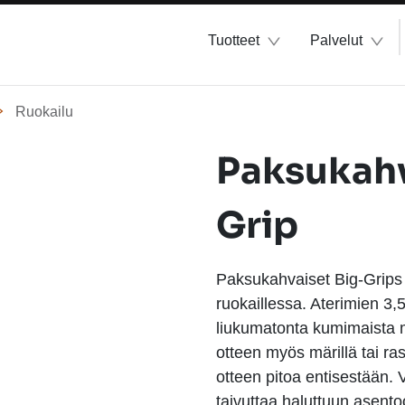
Tuotteet
Palvelut
Ruokailu
Paksukahv
Grip
Paksukahvaiset Big-Grips 
ruokaillessa. Aterimien 3
liukumatonta kumimaista ma
otteen myös märillä tai ra
otteen pitoa entisestään. V
taivuttaa haluttuun asent