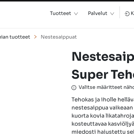
Tuotteet
Palvelut
K
ian tuotteet
Nestesaippuat
Nestesaip
Super Te
Valitse määritteet nä
Tehokas ja iholle hell
nestesaippua vaikeaan 
kuorta kovia likatahroja
kosteuttavaa kasviöljyä.
miedosti hajustettu se