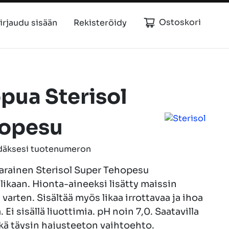
Ostoskori
irjaudu sisään
Rekisteröidy
pua Sterisol
hopesu
hdäksesi tuotenumeron
ävarainen Sterisol Super Tehopesu
likaan. Hionta-aineeksi lisätty maissin
 varten. Sisältää myös likaa irrottavaa ja ihoa
 Ei sisällä liuottimia. pH noin 7,0. Saatavilla
kä täysin hajusteeton vaihtoehto.