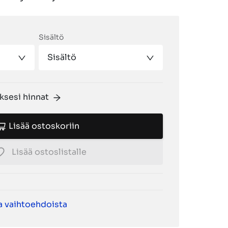
Sisältö
Sisältö
ksesi hinnat
Lisää ostoskoriin
Lisää ostoslistalle
ta vaihtoehdoista