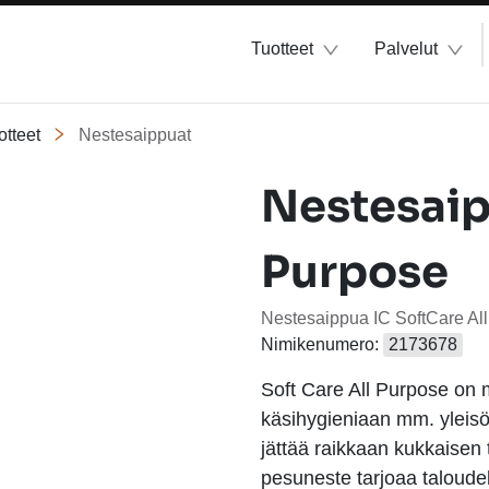
Tuotteet
Palvelut
otteet
Nestesaippuat
Nestesaip
Purpose
Nestesaippua IC SoftCare All
Nimikenumero:
2173678
Soft Care All Purpose on 
käsihygieniaan mm. yleisöt
jättää raikkaan kukkaisen 
pesuneste tarjoaa taloude