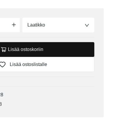
Laatikko
Lisää ostoskoriin
Lisää ostoslistalle
28
8