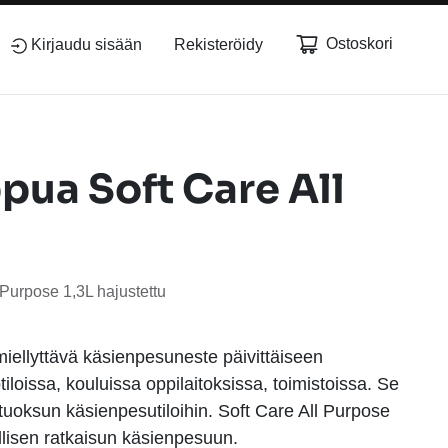
Ostoskori
Kirjaudu sisään
Rekisteröidy
pua Soft Care All
Purpose 1,3L hajustettu
miellyttävä käsienpesuneste päivittäiseen
iloissa, kouluissa oppilaitoksissa, toimistoissa. Se
tuoksun käsienpesutiloihin. Soft Care All Purpose
llisen ratkaisun käsienpesuun.