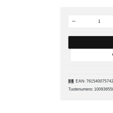
EAN: 76154007574
Tuotenumero: 10093855