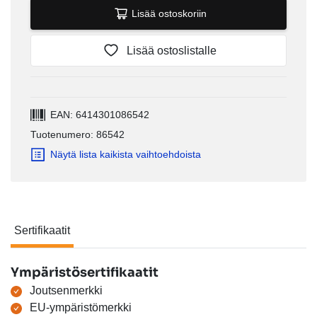
Lisää ostoskoriin
Lisää ostoslistalle
EAN: 6414301086542
Tuotenumero: 86542
Näytä lista kaikista vaihtoehdoista
Sertifikaatit
Sertifikaatit
Ympäristösertifikaatit
Joutsenmerkki
EU-ympäristömerkki