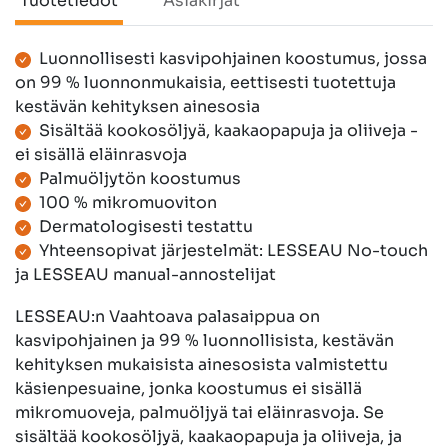
Tuotetiedot
Asiakirjat
Luonnollisesti kasvipohjainen koostumus, jossa
Tuotetiedot
on 99 % luonnonmukaisia, eettisesti tuotettuja
kestävän kehityksen ainesosia
Sisältää kookosöljyä, kaakaopapuja ja oliiveja -
ei sisällä eläinrasvoja
Palmuöljytön koostumus
100 % mikromuoviton
Dermatologisesti testattu
Yhteensopivat järjestelmät: LESSEAU No-touch
ja LESSEAU manual-annostelijat
LESSEAU:n Vaahtoava palasaippua on
kasvipohjainen ja 99 % luonnollisista, kestävän
kehityksen mukaisista ainesosista valmistettu
käsienpesuaine, jonka koostumus ei sisällä
mikromuoveja, palmuöljyä tai eläinrasvoja. Se
sisältää kookosöljyä, kaakaopapuja ja oliiveja, ja