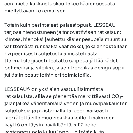
sen mieto kukkaistuoksu tekee käsienpesusta
miellyttävän kokemuksen.
Toisin kuin perinteiset palasaippuat, LESSEAU
tarjoaa hienostuneen ja innovatiivisen ratkaisun:
kiinteä, hienoksi jauhettu käsienpesupala muuntuu
välittömästi runsaaksi vaahdoksi, joka annostellaan
hygieenisesti suljetusta annostelijasta.
Dermatologisesti testattu saippua jättää kädet
pehmeiksi ja sileiksi, ja sen trendikäs design sopii
julkisiin pesutiloihin eri toimialoilla.
LESSEAU® on yksi alan vastuullisimmista
ratkaisuista, sillä se pienentää merkittävästi CO₂-
jalanjälkeä vähentämällä veden ja muovipakkausten
kuljetuksia ja poistamalla tarpeen vaikeasti
kierrätettäville muovipakkauksille. Lisäksi sen
käyttö on täysin hävikitöntä, sillä koko
käsienpesupala kuluu loppuun toisin kuin