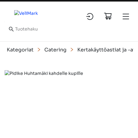
Kategoriat
Catering
Kertakäyttöastiat ja -at
Slide 1 of 1